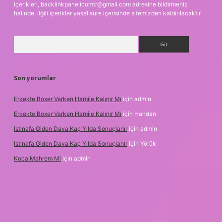
içerikleri,
backlinkpanelicomtr@gmail.com
adresine bildirmeniz
halinde, ilgili içerikler yasal süre içerisinde sitemizden kaldırılacaktır.
Arama
Son yorumlar
Erkekte Boxer Varken Hamile Kalınır Mı
için
admin
Erkekte Boxer Varken Hamile Kalınır Mı
için
Handan
Istinafa Giden Dava Kaç Yılda Sonuçlanır
için
admin
Istinafa Giden Dava Kaç Yılda Sonuçlanır
için
Yörük
Koca Mahrem Mi
için
admin