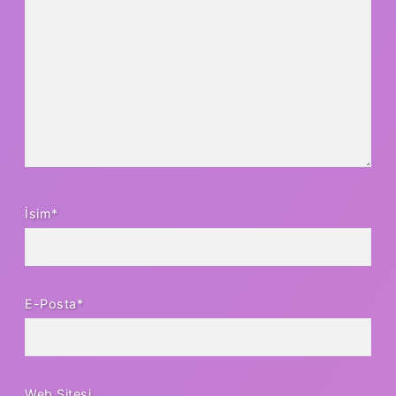
İsim*
E-Posta*
Web Sitesi