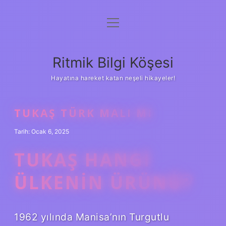
menüyü
Anasayfa
aç
Gizlilik Politikası
Ritmik Bilgi Köşesi
Yasal Uyarı
Hayatına hareket katan neşeli hikayeler!
Hakkımızda
TUKAŞ TÜRK MALI MI
Tarih: Ocak 6, 2025
TUKAŞ HANGI
ÜLKENIN ÜRÜNÜ?
1962 yılında Manisa’nın Turgutlu