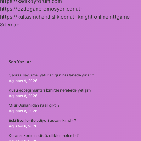
https://kadikoyforum.com
https://ozdoganpromosyon.com.tr
https://kultasmuhendislik.com.tr
knight online
nttgame
Sitemap
SIDEBAR
Son Yazılar
Çapraz bağ ameliyatı kaç gün hastanede yatar ?
Ağustos 9, 2026
Kuzu göbeği mantarı İzmir’de nerelerde yetişir ?
Ağustos 8, 2026
Mısır Osmanlıdan nasıl çıktı ?
Ağustos 8, 2026
Eski Esenler Belediye Başkanı kimdir ?
Ağustos 6, 2026
Kur’an-ı Kerim nedir, özellikleri nelerdir ?