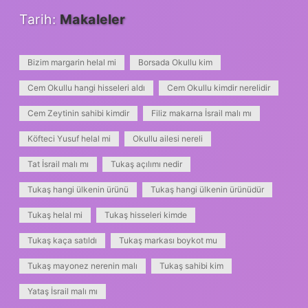
Tarih:
Makaleler
Bizim margarin helal mi
Borsada Okullu kim
Cem Okullu hangi hisseleri aldı
Cem Okullu kimdir nerelidir
Cem Zeytinin sahibi kimdir
Filiz makarna İsrail malı mı
Köfteci Yusuf helal mi
Okullu ailesi nereli
Tat İsrail malı mı
Tukaş açılımı nedir
Tukaş hangi ülkenin ürünü
Tukaş hangi ülkenin ürünüdür
Tukaş helal mi
Tukaş hisseleri kimde
Tukaş kaça satıldı
Tukaş markası boykot mu
Tukaş mayonez nerenin malı
Tukaş sahibi kim
Yataş İsrail malı mı