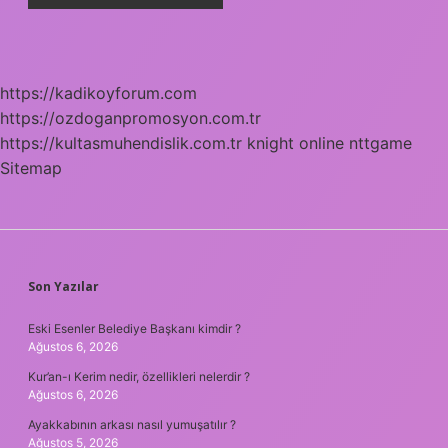
https://kadikoyforum.com
https://ozdoganpromosyon.com.tr
https://kultasmuhendislik.com.tr
knight online
nttgame
Sitemap
SIDEBAR
Son Yazılar
Eski Esenler Belediye Başkanı kimdir ?
Ağustos 6, 2026
Kur’an-ı Kerim nedir, özellikleri nelerdir ?
Ağustos 6, 2026
Ayakkabının arkası nasıl yumuşatılır ?
Ağustos 5, 2026