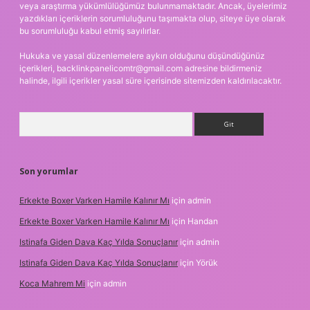
veya araştırma yükümlülüğümüz bulunmamaktadır. Ancak, üyelerimiz
yazdıkları içeriklerin sorumluluğunu taşımakta olup, siteye üye olarak
bu sorumluluğu kabul etmiş sayılırlar.
Hukuka ve yasal düzenlemelere aykırı olduğunu düşündüğünüz
içerikleri,
backlinkpanelicomtr@gmail.com
adresine bildirmeniz
halinde, ilgili içerikler yasal süre içerisinde sitemizden kaldırılacaktır.
Arama
Son yorumlar
Erkekte Boxer Varken Hamile Kalınır Mı
için
admin
Erkekte Boxer Varken Hamile Kalınır Mı
için
Handan
Istinafa Giden Dava Kaç Yılda Sonuçlanır
için
admin
Istinafa Giden Dava Kaç Yılda Sonuçlanır
için
Yörük
Koca Mahrem Mi
için
admin