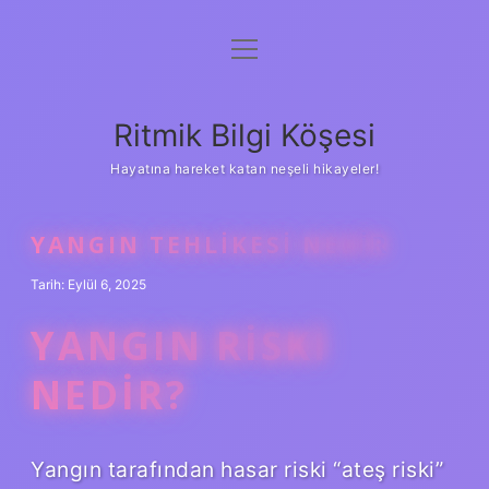
menüyü
Anasayfa
aç
Gizlilik Politikası
Ritmik Bilgi Köşesi
Yasal Uyarı
Hayatına hareket katan neşeli hikayeler!
Hakkımızda
YANGIN TEHLIKESI NEDIR
Tarih: Eylül 6, 2025
YANGIN RISKI
NEDIR?
Yangın tarafından hasar riski “ateş riski”