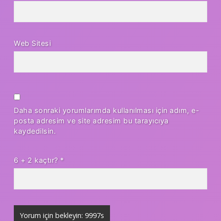
Web Sitesi
Daha sonraki yorumlarımda kullanılması için adım, e-
posta adresim ve site adresim bu tarayıcıya
kaydedilsin.
6 + 2 kaçtır?
*