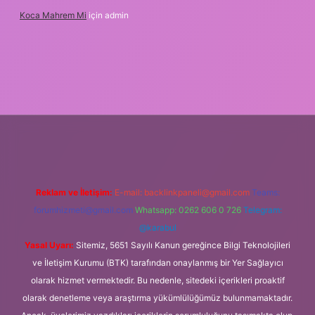
Koca Mahrem Mi
için
admin
w.tulipbet.online/
Reklam ve İletişim:
E-mail:
backlinkpaneli@gmail.com
Teams:
forumhizmeti@gmail.com
Whatsapp: 0262 606 0 726
Telegram:
@karabul
Yasal Uyarı:
Sitemiz, 5651 Sayılı Kanun gereğince Bilgi Teknolojileri
ve İletişim Kurumu (BTK) tarafından onaylanmış bir Yer Sağlayıcı
olarak hizmet vermektedir. Bu nedenle, sitedeki içerikleri proaktif
olarak denetleme veya araştırma yükümlülüğümüz bulunmamaktadır.