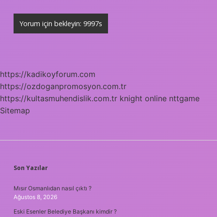
https://kadikoyforum.com
https://ozdoganpromosyon.com.tr
https://kultasmuhendislik.com.tr
knight online
nttgame
Sitemap
SIDEBAR
Son Yazılar
Mısır Osmanlıdan nasıl çıktı ?
Ağustos 8, 2026
Eski Esenler Belediye Başkanı kimdir ?