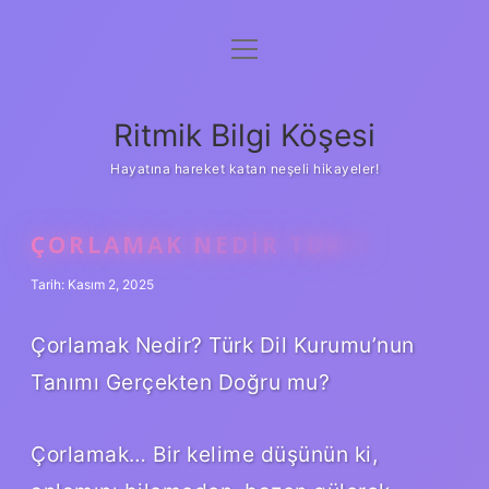
menüyü
Anasayfa
aç
Gizlilik Politikası
Ritmik Bilgi Köşesi
Yasal Uyarı
Hayatına hareket katan neşeli hikayeler!
Hakkımızda
ÇORLAMAK NEDIR TDK ?
Tarih: Kasım 2, 2025
Çorlamak Nedir? Türk Dil Kurumu’nun
Tanımı Gerçekten Doğru mu?
Çorlamak… Bir kelime düşünün ki,