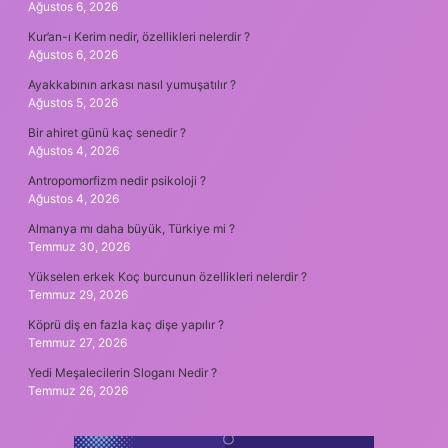
Ağustos 6, 2026
Kur’an-ı Kerim nedir, özellikleri nelerdir ?
Ağustos 6, 2026
Ayakkabının arkası nasıl yumuşatılır ?
Ağustos 5, 2026
Bir ahiret günü kaç senedir ?
Ağustos 4, 2026
Antropomorfizm nedir psikoloji ?
Ağustos 4, 2026
Almanya mı daha büyük, Türkiye mi ?
Temmuz 30, 2026
Yükselen erkek Koç burcunun özellikleri nelerdir ?
Temmuz 29, 2026
Köprü diş en fazla kaç dişe yapılır ?
Temmuz 27, 2026
Yedi Meşalecilerin Sloganı Nedir ?
Temmuz 26, 2026