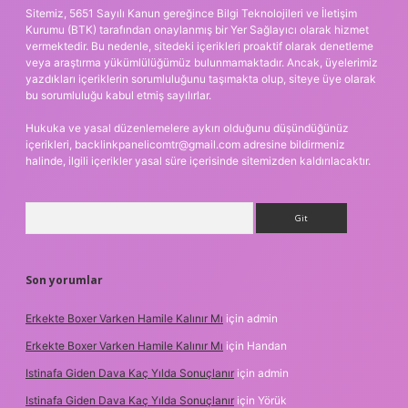
Sitemiz, 5651 Sayılı Kanun gereğince Bilgi Teknolojileri ve İletişim
Kurumu (BTK) tarafından onaylanmış bir Yer Sağlayıcı olarak hizmet
vermektedir. Bu nedenle, sitedeki içerikleri proaktif olarak denetleme
veya araştırma yükümlülüğümüz bulunmamaktadır. Ancak, üyelerimiz
yazdıkları içeriklerin sorumluluğunu taşımakta olup, siteye üye olarak
bu sorumluluğu kabul etmiş sayılırlar.
Hukuka ve yasal düzenlemelere aykırı olduğunu düşündüğünüz
içerikleri,
backlinkpanelicomtr@gmail.com
adresine bildirmeniz
halinde, ilgili içerikler yasal süre içerisinde sitemizden kaldırılacaktır.
Arama
Son yorumlar
Erkekte Boxer Varken Hamile Kalınır Mı
için
admin
Erkekte Boxer Varken Hamile Kalınır Mı
için
Handan
Istinafa Giden Dava Kaç Yılda Sonuçlanır
için
admin
Istinafa Giden Dava Kaç Yılda Sonuçlanır
için
Yörük