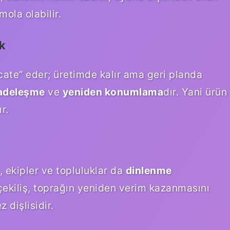
mola olabilir.
k
ecate” eder; üretimde kalır ama geri planda
sadeleşme
ve
yeniden konumlama
dır. Yani ürün
r.
, ekipler ve topluluklar da
dinlenme
 çekiliş, toprağın yeniden verim kazanmasını
 dişlisidir.