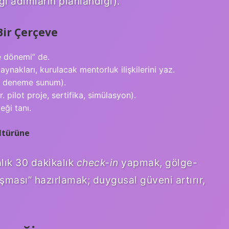
i adımların planlandığı).
Bir Çerçeve
 dönemi” de.
ynakları, kurulacak mentorluk ilişkilerini yaz.
o, deneme sunum).
. pilot proje, sertifika, simülasyon).
ği tanı.
ltürüne
lık 30 dakikalık
check-in
yapmak, gölge-
şması” hazırlamak; duygusal güveni artırır,