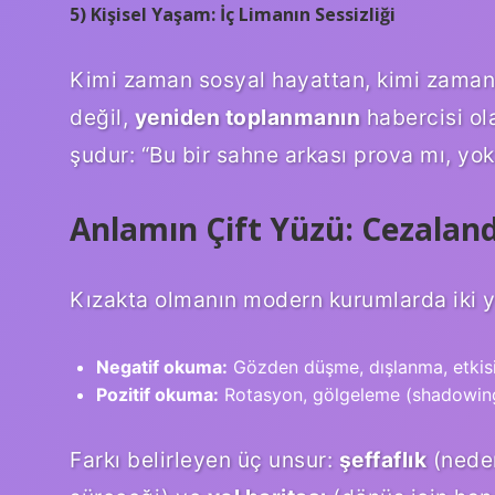
5) Kişisel Yaşam: İç Limanın Sessizliği
Kimi zaman sosyal hayattan, kimi zaman 
değil,
yeniden toplanmanın
habercisi ol
şudur: “Bu bir sahne arkası prova mı, yo
Anlamın Çift Yüzü: Cezalan
Kızakta olmanın modern kurumlarda iki y
Negatif okuma:
Gözden düşme, dışlanma, etkisi
Pozitif okuma:
Rotasyon, gölgeleme (shadowing)
Farkı belirleyen üç unsur:
şeffaflık
(neden