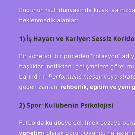
Bugünün hızlı dünyasında kızak, yalnızca 
beklenmedik alanlar:
1) İş Hayatı ve Kariyer: Sessiz Korid
Bir yönetici, bir projeden “rotasyon” adıyl
başlıkları netlikten “gelişmelere göre” m
barındırır:
Performans mesajı
veya
strat
geçen zamanı
rehberlik, eğitim ve yeni 
2) Spor: Kulübenin Psikolojisi
Futbolda kulübeye çekilmek cezaya benze
yönetimi
olarak görür. Oyuncu nefeslenir, 