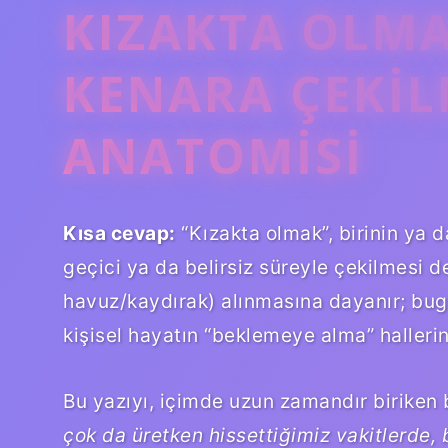
KIZAKTA OLMA
KENARA ÇEKIL
ANATOMISI
Kısa cevap:
“Kızakta olmak”, birinin ya 
geçici ya da belirsiz süreyle çekilmesi d
havuz/kaydırak) alınmasına dayanır; bugün
kişisel hayatın “beklemeye alma” hallerini
Bu yazıyı, içimde uzun zamandır biriken
çok da üretken hissettiğimiz vakitlerde, b