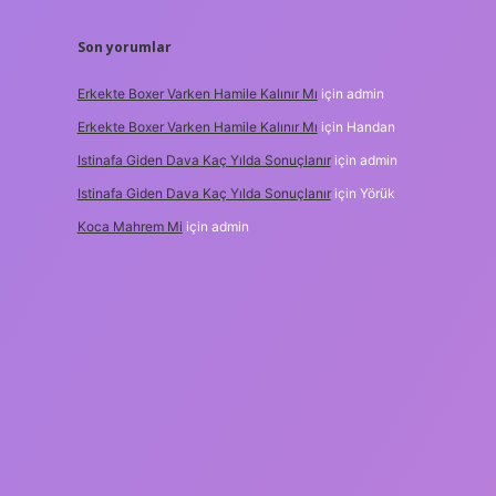
Son yorumlar
Erkekte Boxer Varken Hamile Kalınır Mı
için
admin
Erkekte Boxer Varken Hamile Kalınır Mı
için
Handan
Istinafa Giden Dava Kaç Yılda Sonuçlanır
için
admin
Istinafa Giden Dava Kaç Yılda Sonuçlanır
için
Yörük
Koca Mahrem Mi
için
admin