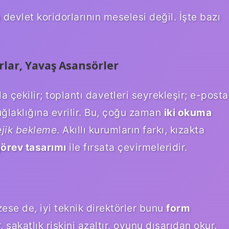
devlet koridorlarının meselesi değil. İşte bazı
orlar, Yavaş Asansörler
a çekilir; toplantı davetleri seyrekleşir; e-posta
uğlaklığına evrilir. Bu, çoğu zaman
iki okuma
ejik bekleme
. Akıllı kurumların farkı, kızakta
görev tasarımı
ile fırsata çevirmeleridir.
se de, iyi teknik direktörler bunu
form
sakatlık riskini azaltır, oyunu dışarıdan okur.