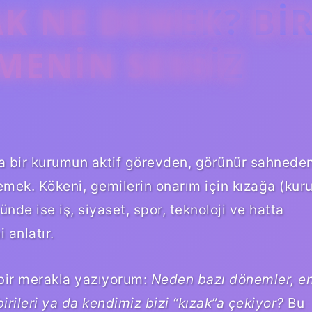
K NE DEMEK? BI
MENIN SESSIZ
da bir kurumun aktif görevden, görünür sahnede
emek. Kökeni, gemilerin onarım için kızağa (kur
de ise iş, siyaset, spor, teknoloji ve hatta
 anlatır.
 bir merakla yazıyorum:
Neden bazı dönemler, e
irileri ya da kendimiz bizi “kızak”a çekiyor?
Bu