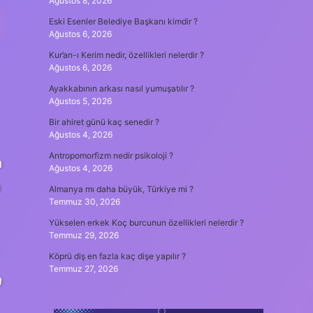
Ağustos 8, 2026
R
Eski Esenler Belediye Başkanı kimdir ?
Ağustos 6, 2026
Kur’an-ı Kerim nedir, özellikleri nelerdir ?
Ağustos 6, 2026
Ayakkabının arkası nasıl yumuşatılır ?
Ağustos 5, 2026
Bir ahiret günü kaç senedir ?
Ağustos 4, 2026
Antropomorfizm nedir psikoloji ?
n
Ağustos 4, 2026
u
Almanya mı daha büyük, Türkiye mi ?
Temmuz 30, 2026
Yükselen erkek Koç burcunun özellikleri nelerdir ?
Temmuz 29, 2026
Köprü diş en fazla kaç dişe yapılır ?
Temmuz 27, 2026
n