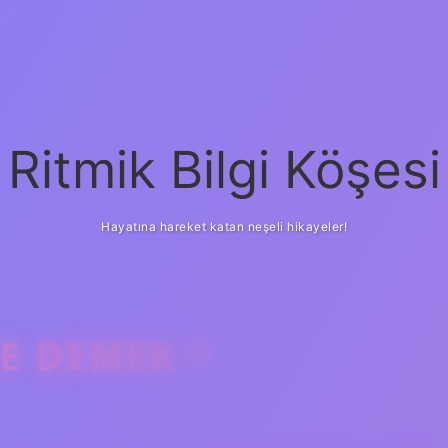
Ritmik Bilgi Köşesi
Hayatına hareket katan neşeli hikayeler!
E DEMEK ?