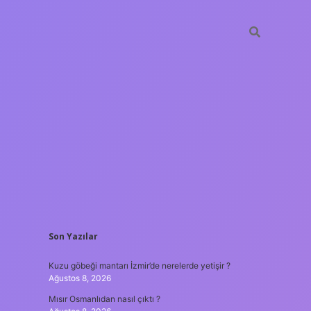
SIDEBAR
Son Yazılar
hiltonbet
https://www.tulipbet.online
Kuzu göbeği mantarı İzmir’de nerelerde yetişir ?
Ağustos 8, 2026
Mısır Osmanlıdan nasıl çıktı ?