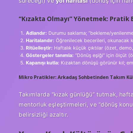
süreceği) ve
yol haritası
(dönüş için hang
“Kızakta Olmayı” Yönetmek: Pratik 
Adlandır:
Durumu saklama; “bekleme/yenilenme
Haritalandır:
Öğrenilecek becerileri, okunacak ka
Ritüelleştir:
Haftalık küçük çıktılar (özet, dem
Göstergeler tanımla:
“Dönüş eşiği” için ölçüt (ör
Kapanışı kutla:
Kızaktan dönüşü görünür kıl; eme
Mikro Pratikler: Arkadaş Sohbetinden Takım Kü
Takımlarda “kızak günlüğü” tutmak, hafta
mentorluk eşleştirmeleri, ve “dönüş konu
belirsizliği azaltır.