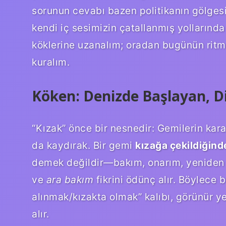
sorunun cevabı bazen politikanın gölgesi
kendi iç sesimizin çatallanmış yollarında 
köklerine uzanalım; oradan bugünün ritm
kuralım.
Köken: Denizde Başlayan, Di
“Kızak” önce bir nesnedir: Gemilerin ka
da kaydırak. Bir gemi
kızağa çekildiğind
demek değildir—bakım, onarım, yeniden 
ve
ara bakım
fikrini ödünç alır. Böylece 
alınmak/kızakta olmak” kalıbı, görünür y
alır.