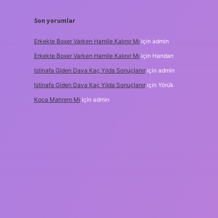
Son yorumlar
Erkekte Boxer Varken Hamile Kalınır Mı
için
admin
Erkekte Boxer Varken Hamile Kalınır Mı
için
Handan
Istinafa Giden Dava Kaç Yılda Sonuçlanır
için
admin
Istinafa Giden Dava Kaç Yılda Sonuçlanır
için
Yörük
Koca Mahrem Mi
için
admin