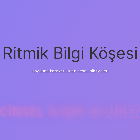
Ritmik Bilgi Köşesi
Hayatına hareket katan neşeli hikayeler!
INSEL ILIŞKI OLURS