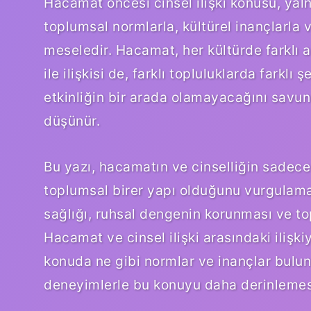
Hacamat öncesi cinsel ilişki konusu, yal
toplumsal normlarla, kültürel inançlarla v
meseledir. Hacamat, her kültürde farklı a
ile ilişkisi de, farklı topluluklarda farklı
etkinliğin bir arada olamayacağını savun
düşünür.
Bu yazı, hacamatın ve cinselliğin sadece 
toplumsal birer yapı olduğunu vurgulamakt
sağlığı, ruhsal dengenin korunması ve top
Hacamat ve cinsel ilişki arasındaki iliş
konuda ne gibi normlar ve inançlar bulunu
deneyimlerle bu konuyu daha derinlemes