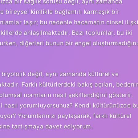
nızca bir sağlık sorusu değil, aynı zamanda
e bireysel kimlikle bağlantılı karmaşık bir
nlamlar taşır; bu nedenle hacamatın cinsel ilişk
 şekillerde anlaşılmaktadır. Bazı toplumlar, bu iki
urken, diğerleri bunun bir engel oluşturmadığını
biyolojik değil, aynı zamanda kültürel ve
adır. Farklı kültürlerdeki bakış açıları, bedeni
lumsal normların nasıl şekillendiğini gösterir.
kiyi nasıl yorumluyorsunuz? Kendi kültürünüzde b
yor? Yorumlarınızı paylaşarak, farklı kültürel
ine tartışmaya davet ediyorum.