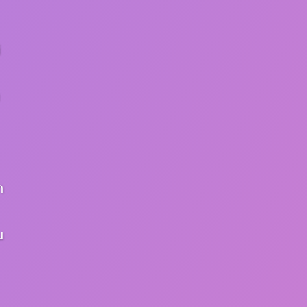
i
n
u