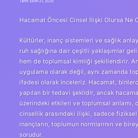
Tarih: Ekim 21, 2025
Hacamat Öncesi Cinsel İlişki Olursa Ne O
Kültürler, inanç sistemleri ve sağlık anla
ruh sağlığına dair çeşitli yaklaşımlar geliş
hem de toplumsal kimliği şekillendirir. An
uygulama olarak değil, aynı zamanda top
ifadesi olarak inceleriz. Hacamat, binlerc
yapılan bir tedavi şeklidir, ancak hacama
üzerindeki etkileri ve toplumsal anlamı, 
cinsellik arasındaki ilişki, sadece fiziks
inançların, toplumun normlarının ve bireys
sorudur.