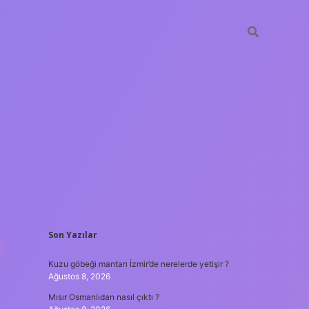
SIDEBAR
A
Son Yazılar
hiltonbet
https://www.tulipbet.onlin
Kuzu göbeği mantarı İzmir’de nerelerde yetişir ?
Ağustos 8, 2026
Mısır Osmanlıdan nasıl çıktı ?