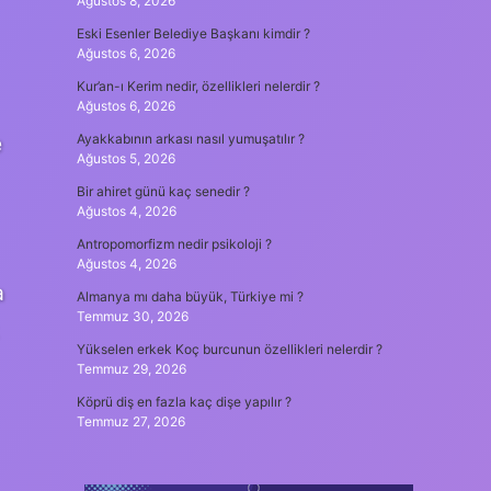
Ağustos 8, 2026
Eski Esenler Belediye Başkanı kimdir ?
Ağustos 6, 2026
Kur’an-ı Kerim nedir, özellikleri nelerdir ?
Ağustos 6, 2026
e
Ayakkabının arkası nasıl yumuşatılır ?
Ağustos 5, 2026
Bir ahiret günü kaç senedir ?
Ağustos 4, 2026
Antropomorfizm nedir psikoloji ?
Ağustos 4, 2026
a
Almanya mı daha büyük, Türkiye mi ?
Temmuz 30, 2026
Yükselen erkek Koç burcunun özellikleri nelerdir ?
Temmuz 29, 2026
Köprü diş en fazla kaç dişe yapılır ?
Temmuz 27, 2026