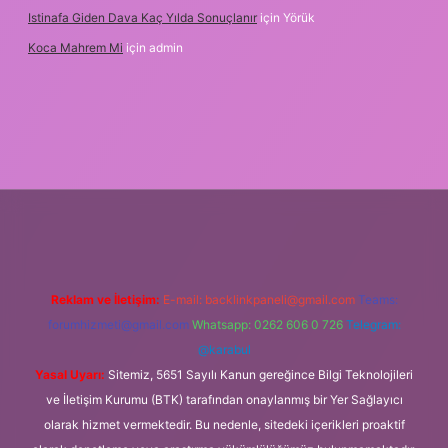
Istinafa Giden Dava Kaç Yılda Sonuçlanır
için
Yörük
Koca Mahrem Mi
için
admin
et
https://www.tulipbet.online/
Reklam ve İletişim:
E-mail:
backlinkpaneli@gmail.com
Teams:
forumhizmeti@gmail.com
Whatsapp: 0262 606 0 726
Telegram:
@karabul
Yasal Uyarı:
Sitemiz, 5651 Sayılı Kanun gereğince Bilgi Teknolojileri
ve İletişim Kurumu (BTK) tarafından onaylanmış bir Yer Sağlayıcı
olarak hizmet vermektedir. Bu nedenle, sitedeki içerikleri proaktif