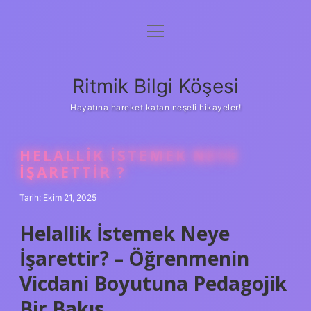
menüyü
Anasayfa
aç
Gizlilik Politikası
Ritmik Bilgi Köşesi
Yasal Uyarı
Hayatına hareket katan neşeli hikayeler!
Hakkımızda
HELALLIK ISTEMEK NEYE
IŞARETTIR ?
Tarih: Ekim 21, 2025
Helallik İstemek Neye
İşarettir? – Öğrenmenin
Vicdani Boyutuna Pedagojik
Bir Bakış