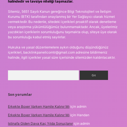
halindedir ve tavsiye niteliği taşımazlar.
Sitemiz, 5651 Sayılı Kanun gereğince Bilgi Teknolojileri ve İletişim
Kurumu (BTK) tarafından onaylanmış bir Yer Sağlayıcı olarak hizmet
vermektedir. Bu nedenle, sitedeki içerikleri proaktif olarak denetleme
veya araştırma yükümlülüğümüz bulunmamaktadır. Ancak, üyelerimiz
yazdıkları içeriklerin sorumluluğunu taşımakta olup, siteye üye olarak
bu sorumluluğu kabul etmiş sayılırlar.
Hukuka ve yasal düzenlemelere aykırı olduğunu düşündüğünüz
içerikleri,
backlinkpanelicomtr@gmail.com
adresine bildirmeniz
halinde, ilgili içerikler yasal süre içerisinde sitemizden kaldırılacaktır.
Arama
Son yorumlar
Erkekte Boxer Varken Hamile Kalınır Mı
için
admin
Erkekte Boxer Varken Hamile Kalınır Mı
için
Handan
Istinafa Giden Dava Kaç Yılda Sonuçlanır
için
admin