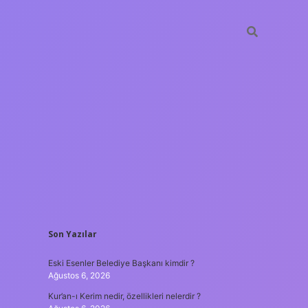
SIDEBAR
Son Yazılar
hiltonbet
https://
Eski Esenler Belediye Başkanı kimdir ?
Ağustos 6, 2026
Kur’an-ı Kerim nedir, özellikleri nelerdir ?