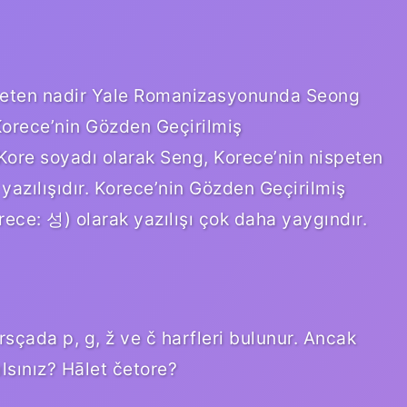
speten nadir Yale Romanizasyonunda Seong
 Korece’nin Gözden Geçirilmiş
ore soyadı olarak Seng, Korece’nin nispeten
azılışıdır. Korece’nin Gözden Geçirilmiş
e: 성) olarak yazılışı çok daha yaygındır.
rsçada p, g, ž ve č harfleri bulunur. Ancak
sılsınız? Hālet četore?