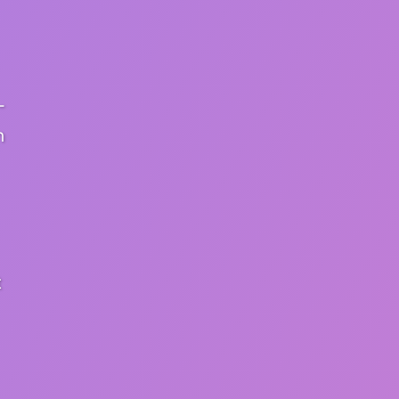
-
n
t