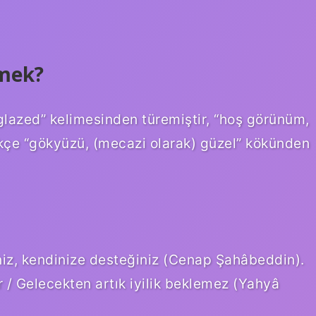
emek?
glazed” kelimesinden türemiştir, “hoş görünüm,
rkçe “gökyüzü, (mecazi olarak) güzel” kökünden
niz, kendinize desteğiniz (Cenap Şahâbeddin).
 / Gelecekten artık iyilik beklemez (Yahyâ