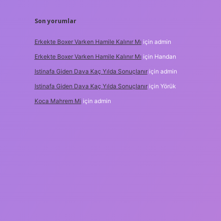
Son yorumlar
Erkekte Boxer Varken Hamile Kalınır Mı
için
admin
Erkekte Boxer Varken Hamile Kalınır Mı
için
Handan
Istinafa Giden Dava Kaç Yılda Sonuçlanır
için
admin
Istinafa Giden Dava Kaç Yılda Sonuçlanır
için
Yörük
Koca Mahrem Mi
için
admin