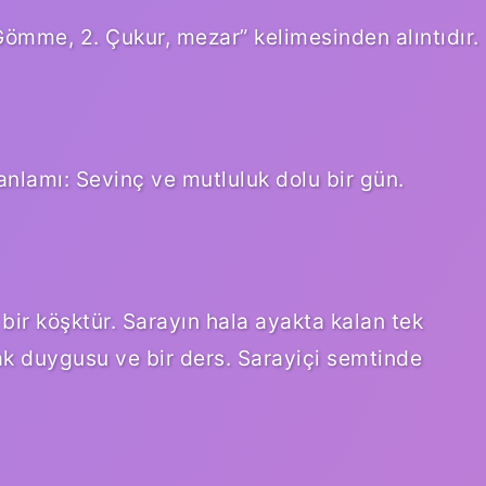
ça ḳbr kökünden gelen ḳabr قبر, 1. “Gömme, 2. Çukur, mezar” kelimesinden alıntıdır.
nlamı: Sevinç ve mutluluk dolu bir gün.
bir köşktür. Sarayın hala ayakta kalan tek
rak duygusu ve bir ders. Sarayiçi semtinde