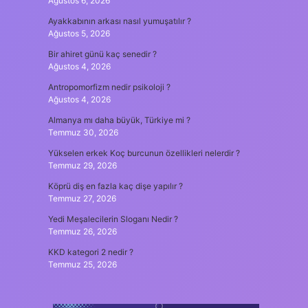
Ağustos 6, 2026
Ayakkabının arkası nasıl yumuşatılır ?
Ağustos 5, 2026
Bir ahiret günü kaç senedir ?
Ağustos 4, 2026
Antropomorfizm nedir psikoloji ?
Ağustos 4, 2026
Almanya mı daha büyük, Türkiye mi ?
Temmuz 30, 2026
Yükselen erkek Koç burcunun özellikleri nelerdir ?
Temmuz 29, 2026
Köprü diş en fazla kaç dişe yapılır ?
Temmuz 27, 2026
Yedi Meşalecilerin Sloganı Nedir ?
Temmuz 26, 2026
KKD kategori 2 nedir ?
Temmuz 25, 2026