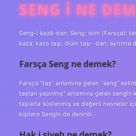
SENG I NE DE
Seng-i kazȃ-dan; Seng; isim (Farsça): taş. 
kaza; kaza taşı, ölüm taşı -dan; ayrılma 
Farsça Seng ne demek?
Farsça “taş” anlamına gelen “seng” kelime
taştan yapılmış” anlamına gelen sengîn 
taşlarla süslenmiş ve değerli nesneler içi
kişilere Sengîn de denirdi.
Hak i siyeh ne demek?