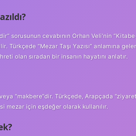
azıldı?
ir” sorusunun cevabının Orhan Veli’nin “Kitabe
ilir. Türkçede “Mezar Taşı Yazısı” anlamına gele
eti olan sıradan bir insanın hayatını anlatır.
 veya “makbere”dir. Türkçede, Arapçada “ziyare
i mezar için eşdeğer olarak kullanılır.
ek?