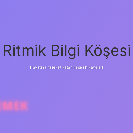
Ritmik Bilgi Köşesi
Hayatına hareket katan neşeli hikayeler!
EMEK