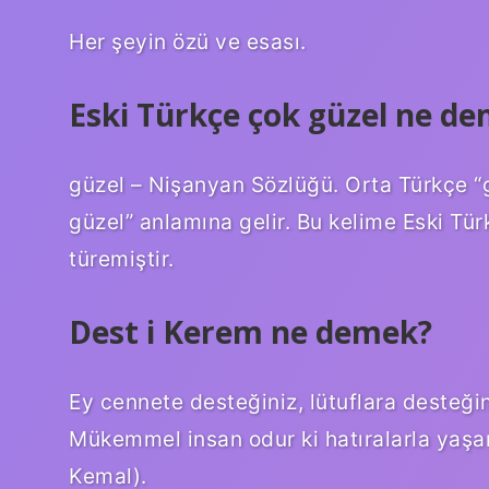
Her şeyin özü ve esası.
Eski Türkçe çok güzel ne d
güzel – Nişanyan Sözlüğü. Orta Türkçe “
güzel” anlamına gelir. Bu kelime Eski Tü
türemiştir.
Dest i Kerem ne demek?
Ey cennete desteğiniz, lütuflara desteği
Mükemmel insan odur ki hatıralarla yaşar
Kemal).